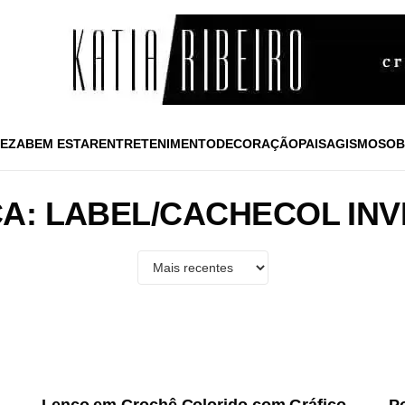
EZA
BEM ESTAR
ENTRETENIMENTO
DECORAÇÃO
PAISAGISMO
SOB
A: LABEL/CACHECOL IN
45
Views
◉
◉
NOTICIAS
N