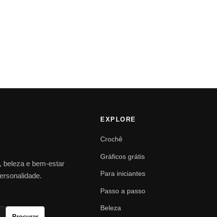
EXPLORE
Crochê
Gráficos grátis
o, beleza e bem-estar
Para iniciantes
personalidade.
Passo a passo
Beleza
Procurar