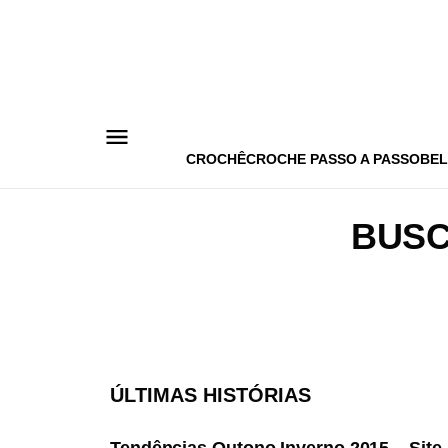
Pular
para
o
conteúdo
CROCHÊ
CROCHE PASSO A PASSO
BEL
BUSC
ÚLTIMAS HISTÓRIAS
33
Views
◉
NOTICIAS