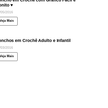
oncho em Crochê com Gráfico Fácil e
onito ♥
/05/2016
Veja Mais
88
Views
OTICIAS
nchos em Crochê Adulto e Infantil
/03/2016
Veja Mais