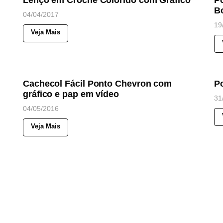
Lenço em Crochê Colorido com Gráfico
P
B
04/04/2017
19
Veja Mais
62
Views
◉
◉
NOTICIAS
N
Cachecol Fácil Ponto Chevron com
Po
gráfico e pap em vídeo
31
04/05/2016
Veja Mais