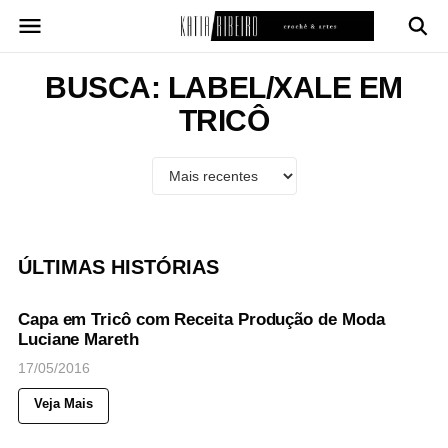
Pular
para
o
conteúdo
BUSCA: LABEL/XALE EM
TRICÔ
ÚLTIMAS HISTÓRIAS
84
Views
◉
NOTICIAS
Capa em Tricô com Receita Produção de Moda
Luciane Mareth
17/05/2016
Veja Mais